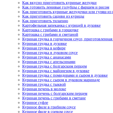
Как вкусно приготовить куриные желудки
Как готовить ленивые голубцы с фаршем и рисом
Как приготовить куриные желудочки или гуляш из
Как приготовить сациви из курицы
Как приготовить тилапию
Картофельная запеканка с курицей в духовке
Картошка с грибами в горшочке
Картошка с грибами и сметаной
Куриная грудка в горчичном соусе, приготовленная
Куриная грудка в духовке
Куриная грудка в кефире
Куриная грудка в луковом соусе
Куриная грудка с ананасами
Куриная грудка с апельсинами
Куриная грудка с болгарским перцем
Куриная грудка с майонезом в духовке
Куриная грудка с помидорами и сыром в духовке
Куриная грудка с сыром в луковом маринаде
Куриная грудка с тыквой
Куриная печень в молоке
Куриная печень с болгарским перцем
Куриная печень с грибами в сметане
Куриное суфле
Куриное филе в грибном соусе
Куриное филе в соевом соусе