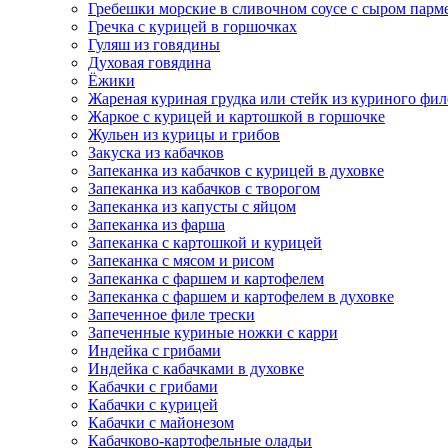
Гребешки морские в сливочном соусе с сыром парм
Гречка с курицей в горшочках
Гуляш из говядины
Духовая говядина
Ёжики
Жареная куриная грудка или стейк из куриного фил
Жаркое с курицей и картошкой в горшочке
Жульен из курицы и грибов
Закуска из кабачков
Запеканка из кабачков с курицей в духовке
Запеканка из кабачков с творогом
Запеканка из капусты с яйцом
Запеканка из фарша
Запеканка с картошкой и курицей
Запеканка с мясом и рисом
Запеканка с фаршем и картофелем
Запеканка с фаршем и картофелем в духовке
Запеченное филе трески
Запеченные куриные ножки с карри
Индейка с грибами
Индейка с кабачками в духовке
Кабачки с грибами
Кабачки с курицей
Кабачки с майонезом
Кабачково-картофельные оладьи