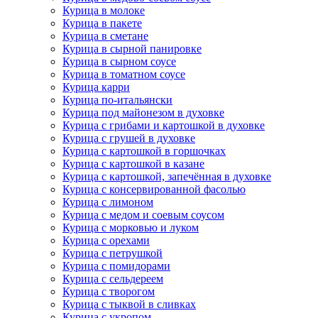
Курица в молоке
Курица в пакете
Курица в сметане
Курица в сырной панировке
Курица в сырном соусе
Курица в томатном соусе
Курица карри
Курица по-итальянски
Курица под майонезом в духовке
Курица с грибами и картошкой в духовке
Курица с грушей в духовке
Курица с картошкой в горшочках
Курица с картошкой в казане
Курица с картошкой, запечённая в духовке
Курица с консервированной фасолью
Курица с лимоном
Курица с медом и соевым соусом
Курица с морковью и луком
Курица с орехами
Курица с петрушкой
Курица с помидорами
Курица с сельдереем
Курица с творогом
Курица с тыквой в сливках
Курица с укропом