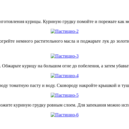
риготовления курицы. Куриную грудку помойте и порежьте как м
грейте немного растительного масла и поджарьте лук до золоти
 Обжарьте курицу на большом огне до побеления, а затем убавьт
роду томатную пасту и воду. Сковороду накройте крышкой и туши
ожите куриную грудку ровным слоем. Для запекания можно испо