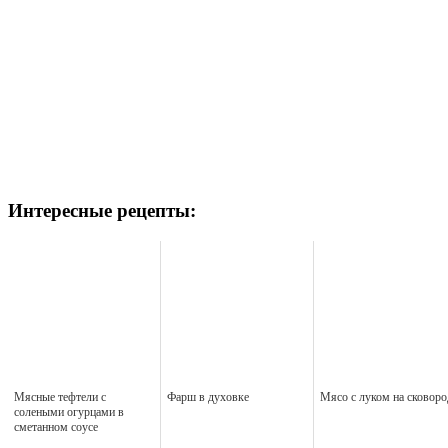
Интересные рецепты:
Мясные тефтели с
Фарш в духовке
Мясо с луком на сковоро
солеными огурцами в
сметанном соусе