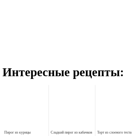
Интересные рецепты:
Пирог из курицы
Сладкий пирог из кабачков
Торт из слоеного теста