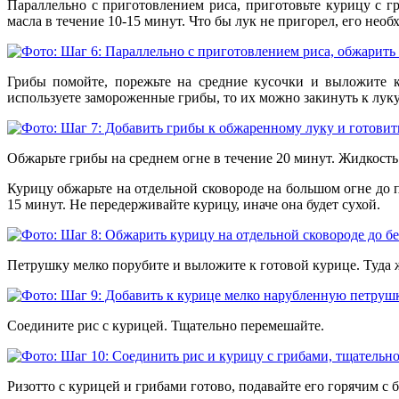
Параллельно с приготовлением риса, приготовьте курицу с г
масла в течение 10-15 минут. Что бы лук не пригорел, его нео
Грибы помойте, порежьте на средние кусочки и выложите к
используете замороженные грибы, то их можно закинуть к лук
Обжарьте грибы на среднем огне в течение 20 минут. Жидкост
Курицу обжарьте на отдельной сковороде на большом огне до 
15 минут. Не передерживайте курицу, иначе она будет сухой.
Петрушку мелко порубите и выложите к готовой курице. Туда ж
Соедините рис с курицей. Тщательно перемешайте.
Ризотто с курицей и грибами готово, подавайте его горячим с 