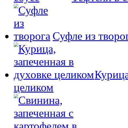
Суфле из творо
Курица
целиком